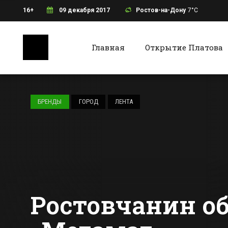
16+
09 декабря 2017
Ростов-на-Дону
7°C
Главная
Открытие Платова
Ростов-на-Дону
Батайс
Все футбольные
команды ЧМ-2018
БРЕНДЫ
ГОРОД
ЛЕНТА
отказались жить
в Ростове-на-Дону
Все новости Ростова-на-Дону
Все ново
Ростовчанин об