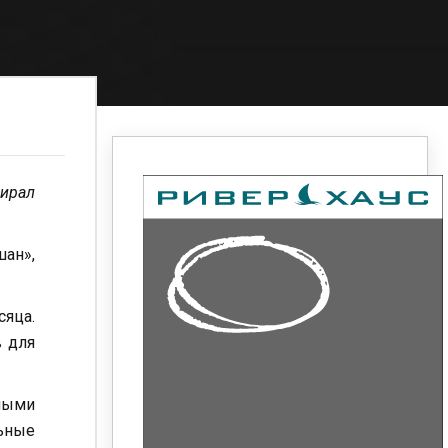
бирал
ан»,
сяца.
в для
чными
ьные