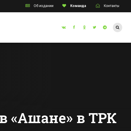
Об издании
Команда
Контакты
Таганрог
ным
Житель Таганрога
 и
без рук и без ног
ованным
стал чемпионом
ением
мира по карате
Все новости Таганрога
День
ачки в
инском
»
в «Ашане» в ТРК