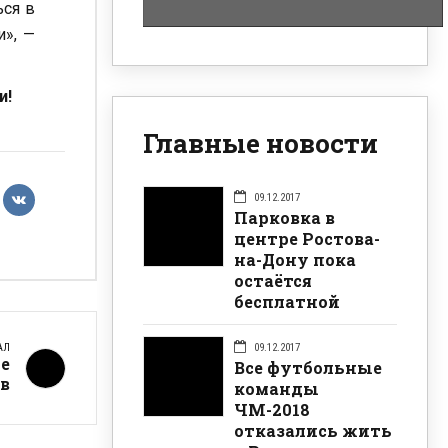
ься в
и», —
и!
Главные новости
09.12.2017
Парковка в
центре Ростова-
на-Дону пока
остаётся
бесплатной
09.12.2017
АЛ
е
Все футбольные
ов
команды
ЧМ-2018
отказались жить