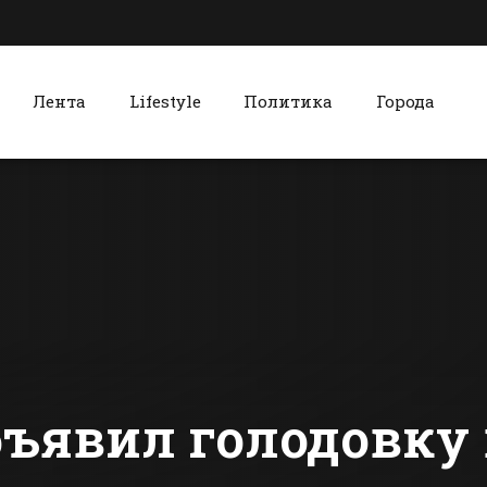
Лента
Lifestyle
Политика
Города
к
Красный Сулин
В Батайске
Празднич
задержали
концертом
уличного
театрализ
грабителя
представл
сти Батайска
Все новости Красного Сулина
отметили 
матери-каз
красносул
«Солнышке
ъявил голодовку 