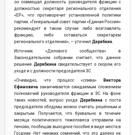
он совмещал должность руководителя фракции с
должностью секретаря регионального отделения
«ЕР», что противоречит установленной политики
партии. «Генеральный совет партии «Единая Россия»
рекомендует в таком случае: либо возглавлять
фракцию, либо оставаться секретарем
регионального отделения», — уточнил
Дерябкин.
Источник «Делового соо
бщ
ества» в
Законодательном собрании считает, что данное
решение
Дерябкина
свидетельствует о скором его
уходе и с должности председателя ЗС.
«Очевидно, что процесс «слива»
Виктора
Ефимовича
заканчивается ожидаемым сложением
полномочий руководителя фракции в ЗС. На фоне
таких новостей, вопрос ухода
Дерябкина
с поста
председателя облдумы можно считать решённым и
закрытым. Получается, что буквально в течение
месяца политического тяжеловеса отправили на
пенсию, пообещав выходное пособие в виде места в
Госдуме. Нет никаких сомнений, что это далеко не