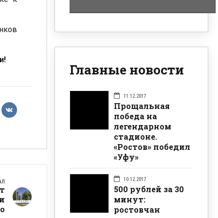
нков
и!
Главные новости
11.12.2017
Прощальная
победа на
легендарном
стадионе.
«Ростов» победил
«Уфу»
10.12.2017
АЛ
500 рублей за 30
ет
минут:
и
о
ростовчан