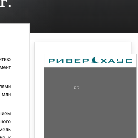
г.
итию
мент
лями
8 млн
нием
ьного
мель
ске к