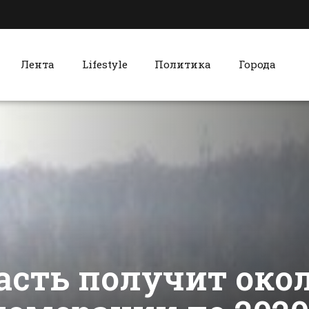
Лента
Lifestyle
Политика
Города
к
Красный Сулин
В Батайске
Празднич
задержали
концертом
уличного
театрализ
грабителя
представл
сти Батайска
Все новости Красного Сулина
отметили 
матери-каз
красносул
«Солнышке
асть получит око