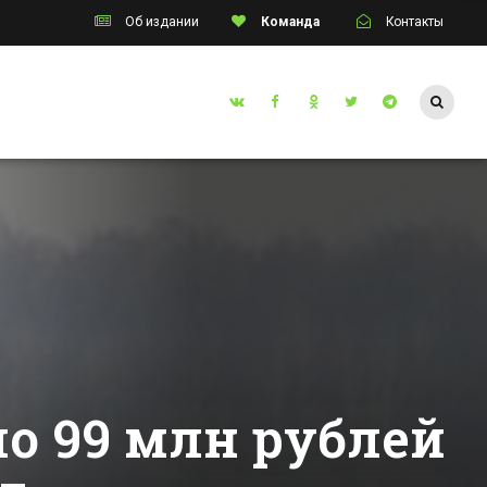
Об издании
Команда
Контакты
Таганрог
ным
Житель Таганрога
 и
без рук и без ног
ованным
стал чемпионом
ением
мира по карате
Все новости Таганрога
День
ачки в
инском
»
ло 99 млн рублей