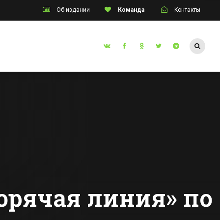
Об издании
Команда
Контакты
Таганрог
инец
Таганрогские
я
мастера
изготовили стелу
м
для сочинского
Все новости Таганрога
 и
парка,
рок
посвященную
Олимпиаде 2014
горячая линия» по