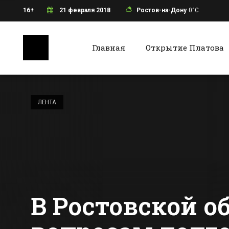
16+
21 февраля 2018
Ростов-на-Дону
0°C
Главная
Открытие Платова
Ростов-на-Дону
Батайс
Депутаты
планируют
ЛЕНТА
продлить дачную
амнистию до 2020
Все новости Ростова-на-Дону
Все ново
года
В Ростовской о