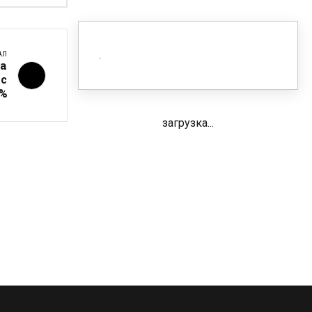
АЛ
а
 с
9%
загрузка...