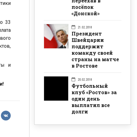
переехав в
тики
посёлок
«Донской»
ло 33
21.02.2018
лата
Президент
вого
Швейцарии
поддержит
ктов,
команду своей
страны на матче
ты и
в Ростове
20.02.2018
и!
Футбольный
клуб «Ростов» за
один день
выплатил все
долги