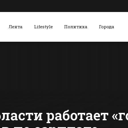
Лента
Lifestyle
Политика
Города
к
Красный Сулин
Жителей Батайска
Красносул
призвали
соблазнилс
очистить от снега
дорогим
подходы к домам
мобильны
сти Батайска
Все новости Красного Сулина
и дворы
телефоном
получит с
бласти работает «