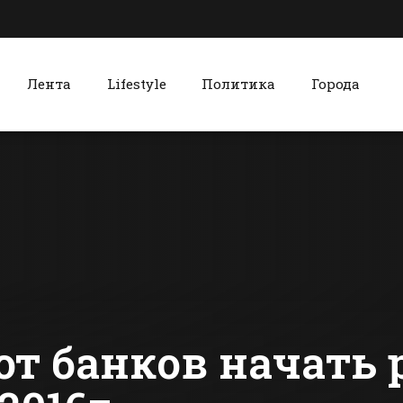
Лента
Lifestyle
Политика
Города
к
Красный Сулин
Над Ростовом
В
больше не будут
Красносул
испытывать
районе пр
вертолеты
ежемесячн
сти Батайска
Все новости Красного Сулина
заседание
Собрания
депутатов
от банков начать 