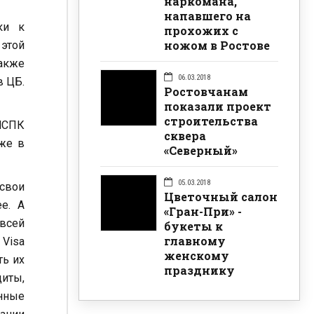
наркомана,
напавшего на
ки к
прохожих с
ножом в Ростове
 этой
акже
06.03.2018
в ЦБ.
Ростовчанам
показали проект
строительства
 НСПК
сквера
кже в
«Северный»
05.03.2018
 свои
Цветочный салон
е. А
«Гран-При» -
 всей
букеты к
главному
 Visa
женскому
ть их
празднику
щиты,
енные