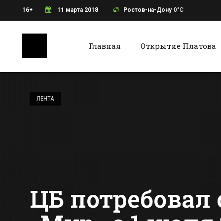
16+
11 марта 2018
Ростов-на-Дону
0°C
Главная
Открытие Платова
Ростов-на-Дону
Батайс
В Зернограде
прошёл первый
ЛЕНТА
форум
предпринимателей
Все новости Ростова-на-Дону
Все ново
«Новое время»
ЦБ потребовал 