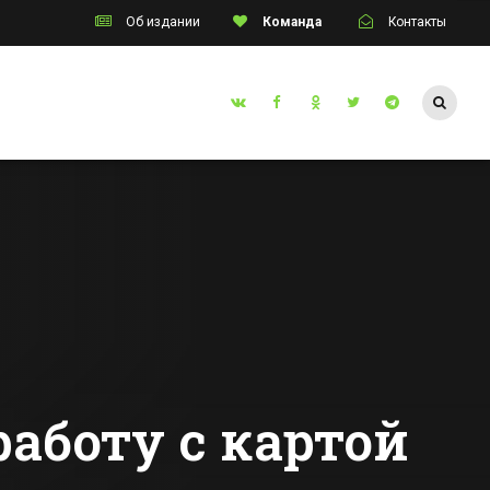
Об издании
Команда
Контакты
Таганрог
В Таганроге начал
инском
работу завод по
ошло
производству
ое
радиаторов
Все новости Таганрога
работу с картой