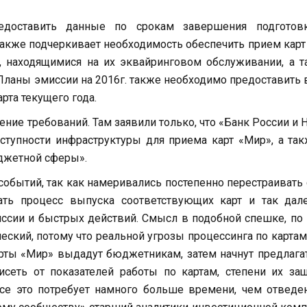
едоставить данные по срокам завершения подготов
также подчеркивает необходимость обеспечить прием карт
 находящимися на их эквайринговом обслуживании, а т
Планы эмиссии на 2016г. также необходимо предоставить 
рта текущего года.
ение требований. Там заявили только, что «Банк России и
ступности инфраструктуры для приема карт «Мир», а та
юджетной сферы».
событий, так как намеривались постепенно перестраивать
ать процесс выпуска соответствующих карт и так дале
иссии и быстрых действий. Смысл в подобной спешке, по
ский, потому что реальной угрозы процессинга по картам
арты «Мир» выдадут бюджетникам, затем начнут предлага
сеть от показателей работы по картам, степени их за
Все это потребует намного больше времени, чем отвед