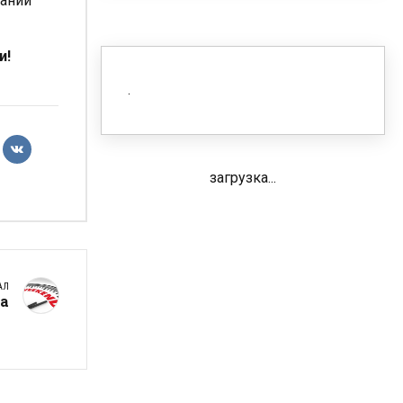
пании
и!
загрузка...
АЛ
та