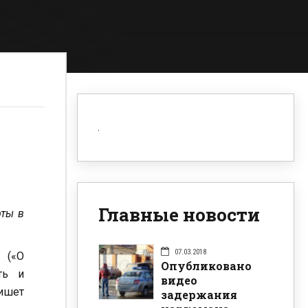
Главные новости
рты в
07.03.2018
 («О
Опубликовано
ть и
видео
ишет
задержания