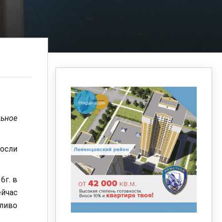
льное
росли
6г. в
ейчас
пливо