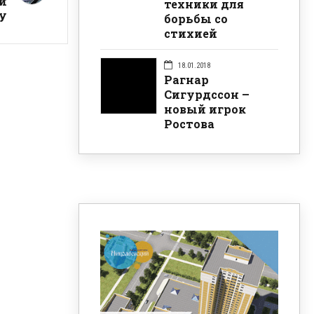
 и
техники для
у
борьбы со
стихией
18.01.2018
Рагнар
Сигурдссон –
новый игрок
Ростова