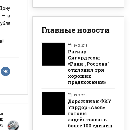
-Дону
5 — в
рубля
Главные новости
и!
19.01.2018
Рагнар
Сигурдссон:
«Ради „Ростова“
отклонил три
хороших
предложения»
19.01.2018
Дорожники ФКУ
Упрдор «Азов»
готовы
АЛ
д
задействовать
а
более 100 единиц