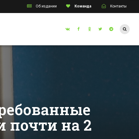
Об издании
Команда
Контакты
Таганрог
Эвакуация МФЦ в
инском
Таганроге.
ль
Работают саперы
 Дон
Все новости Таганрога
тво
циональных
ого
требованные
 почти на 2