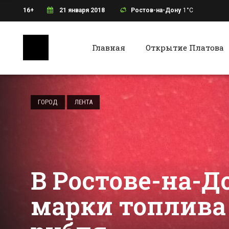
16+
21 января 2018
Ростов-на-Дону
1°C
Главная
Открытие Платова
Ростов-на-Дону
Батайс
Морозы до -25
ожидают
ГОРОД
ЛЕНТА
ростовчан в
феврале
Все новости Ростова-на-Дону
Все ново
В Ростове-на-Д
марки топлива 